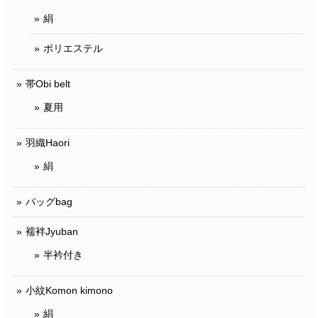
絹
ポリエステル
帯Obi belt
夏用
羽織Haori
絹
バッグbag
襦袢Jyuban
半衿付き
小紋Komon kimono
絹