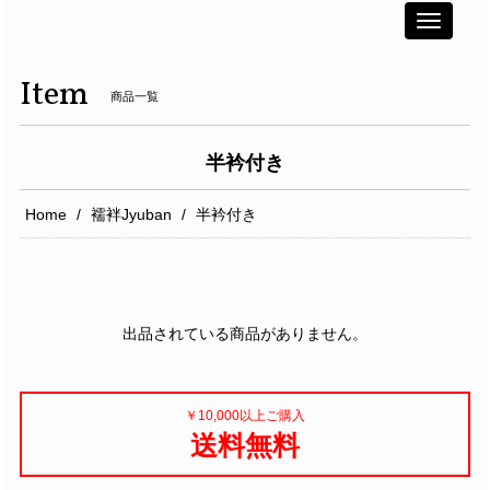
Toggle
navigati
Item
商品一覧
半衿付き
Home
襦袢Jyuban
半衿付き
出品されている商品がありません。
￥10,000以上ご購入
送料無料