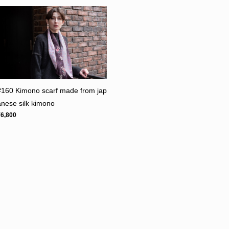
#160 Kimono scarf made from jap
anese silk kimono
¥6,800