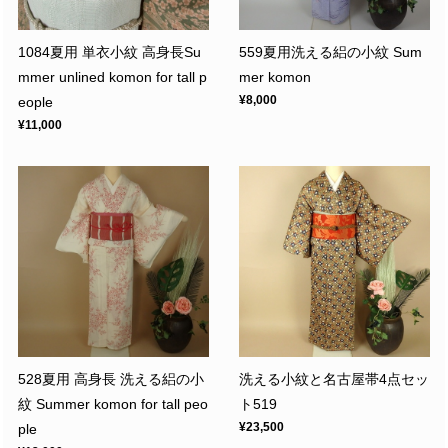
1084夏用 単衣小紋 高身長Su
559夏用洗える絽の小紋 Sum
mmer unlined komon for tall p
mer komon
¥8,000
eople
¥11,000
528夏用 高身長 洗える絽の小
洗える小紋と名古屋帯4点セッ
紋 Summer komon for tall peo
ト519
¥23,500
ple