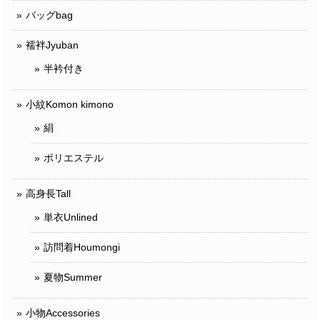
バッグbag
襦袢Jyuban
半衿付き
小紋Komon kimono
絹
ポリエステル
高身長Tall
単衣Unlined
訪問着Houmongi
夏物Summer
小物Accessories