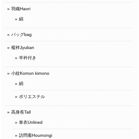
羽織Haori
絹
バッグbag
襦袢Jyuban
半衿付き
小紋Komon kimono
絹
ポリエステル
高身長Tall
単衣Unlined
訪問着Houmongi