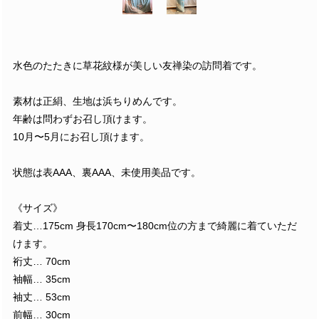
水色のたたきに草花紋様が美しい友禅染の訪問着です。
素材は正絹、生地は浜ちりめんです。
年齢は問わずお召し頂けます。
10月〜5月にお召し頂けます。
状態は表AAA、裏AAA、未使用美品です。
《サイズ》
着丈…175cm 身長170cm〜180cm位の方まで綺麗に着ていただ
けます。
裄丈… 70cm
袖幅… 35cm
袖丈… 53cm
前幅… 30cm