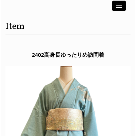
Toggle
navigati
Item
2402高身長ゆったりめ訪問着