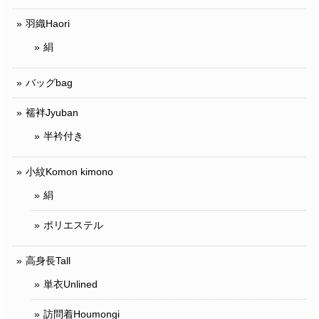
羽織Haori
絹
バッグbag
襦袢Jyuban
半衿付き
小紋Komon kimono
絹
ポリエステル
高身長Tall
単衣Unlined
訪問着Houmongi