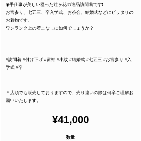
◉手仕事が美しい凝った辻ヶ花の逸品訪問着です❗️
お宮参り、七五三、卒入学式、お茶会、結婚式などにピッタリの
お着物です。
ワンランク上の着こなしに如何でしょうか？
#訪問着 #付け下げ #留袖 #小紋 #結婚式 #七五三 #お宮参り #入
学式 #卒
＊店頭でも販売しておりますので、売り違いの際は何卒ご理解お
願いいたします。
¥41,000
数量