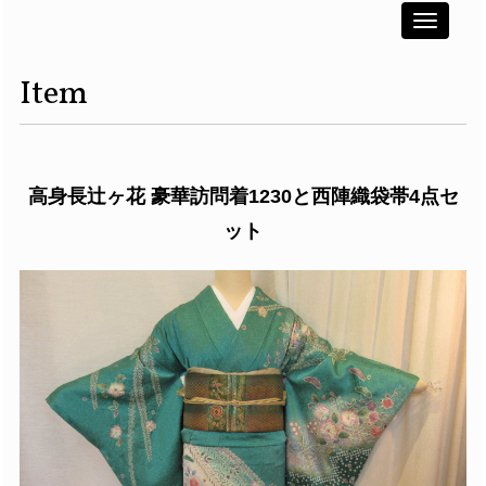
Toggle
navigati
Item
高身長辻ヶ花 豪華訪問着1230と西陣織袋帯4点セ
ット