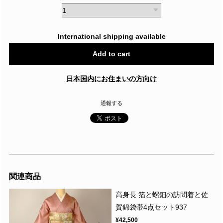
International shipping available
Add to cart
日本国内にお住まいの方向け
通報する
関連商品
高身長 箔と螺鈿の訪問着と佐
賀錦袋帯4点セット937
¥42,500