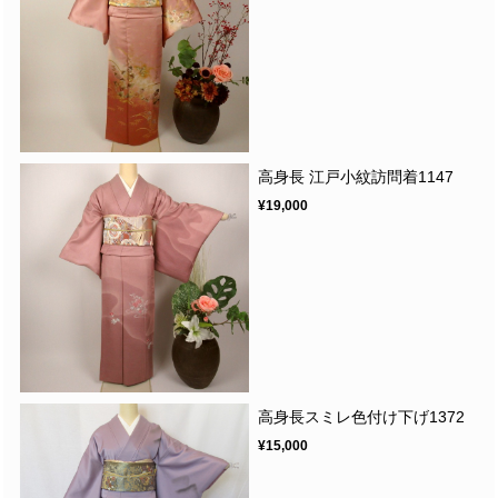
高身長 江戸小紋訪問着1147
¥19,000
高身長スミレ色付け下げ1372
¥15,000