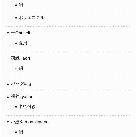
絹
ポリエステル
帯Obi belt
夏用
羽織Haori
絹
バッグbag
襦袢Jyuban
半衿付き
小紋Komon kimono
絹