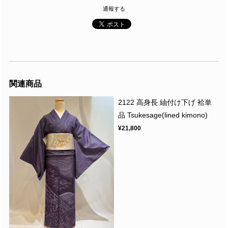
通報する
関連商品
2122 高身長 紬付け下げ 袷単
品 Tsukesage(lined kimono)
¥21,800