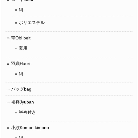
絹
ポリエステル
帯Obi belt
夏用
羽織Haori
絹
バッグbag
襦袢Jyuban
半衿付き
小紋Komon kimono
絹