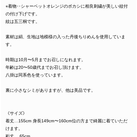
⭐︎着物‥シャーベットオレンジのボカシに相良刺繍が美しい紋付
の付け下げです。
紋は五三桐です。
素材は絹、生地は地模様の入った丹後ちりめんを使用していま
す。
時期は10月〜5月までお召しになれます。
年齢は20〜50歳代までお召し頂けます。
八掛は同系色を使っています。
裏に小さなシミがありますが、他は美品です。
《サイズ》
着丈…155cm 身長149cm〜160cm位の方まで綺麗に着ていただ
けます。
裄丈… 65cm