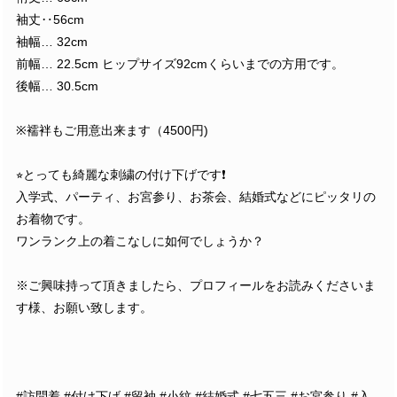
袖丈‥56cm
袖幅… 32cm
前幅… 22.5cm ヒップサイズ92cmくらいまでの方用です。
後幅… 30.5cm
※襦袢もご用意出来ます（4500円)
⭐︎とっても綺麗な刺繍の付け下げです❗️
入学式、パーティ、お宮参り、お茶会、結婚式などにピッタリの
お着物です。
ワンランク上の着こなしに如何でしょうか？
※ご興味持って頂きましたら、プロフィールをお読みくださいま
す様、お願い致します。
#訪問着 #付け下げ #留袖 #小紋 #結婚式 #七五三 #お宮参り #入