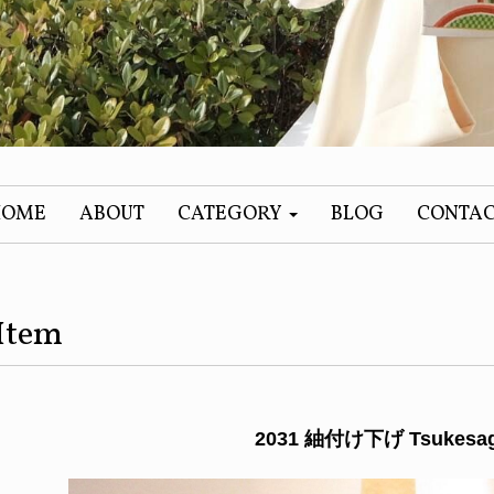
HOME
ABOUT
CATEGORY
BLOG
CONTA
Item
2031 紬付け下げ Tsukesa