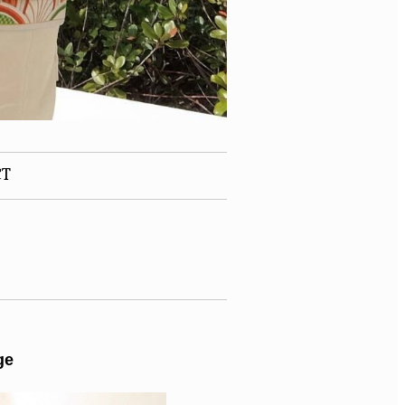
CT
ge