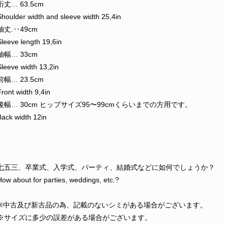
裄丈… 63.5cm
Shoulder width and sleeve width 25,4in
袖丈.‥49cm
Sleeve length 19,6in
袖幅… 33cm
Sleeve width 13,2in
前幅… 23.5cm
Front width 9,4in
後幅… 30cm ヒップサイズ95〜99cmくらいまでの方用です。
Back width 12in
七五三、卒業式、入学式、パーティ、結婚式などに如何でしょうか？
How about for parties, weddings, etc.?
※中古及び新古品の為、記載のないシミがある場合がございます。
※サイズに多少の誤差がある場合がございます。