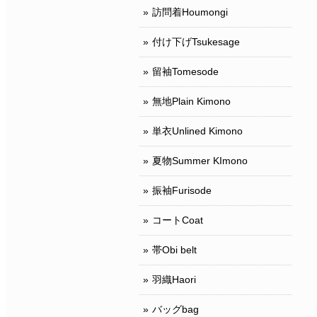
訪問着Houmongi
付け下げTsukesage
留袖Tomesode
無地Plain Kimono
単衣Unlined Kimono
夏物Summer KImono
振袖Furisode
コートCoat
帯Obi belt
羽織Haori
バッグbag