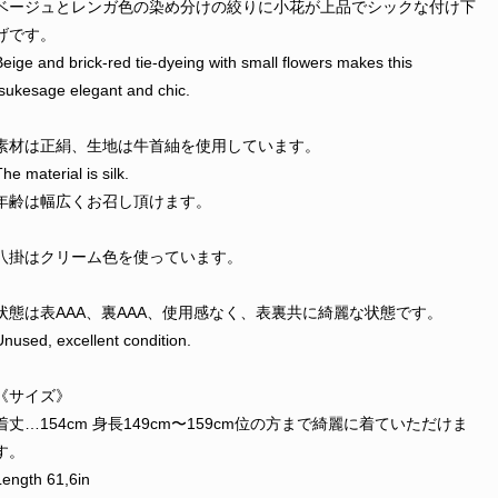
ベージュとレンガ色の染め分けの絞りに小花が上品でシックな付け下
げです。
Beige and brick-red tie-dyeing with small flowers makes this
tsukesage elegant and chic.
素材は正絹、生地は牛首紬を使用しています。
he material is silk.
年齢は幅広くお召し頂けます。
八掛はクリーム色を使っています。
状態は表AAA、裏AAA、使用感なく、表裏共に綺麗な状態です。
Unused, excellent condition.
《サイズ》
着丈…154cm 身長149cm〜159cm位の方まで綺麗に着ていただけま
す。
Length 61,6in