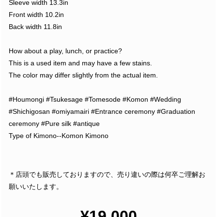
Sleeve width 13.3in
Front width 10.2in
Back width 11.8in
How about a play, lunch, or practice?
This is a used item and may have a few stains.
The color may differ slightly from the actual item.
#Houmongi #Tsukesage #Tomesode #Komon #Wedding
#Shichigosan #omiyamairi #Entrance ceremony #Graduation
ceremony #Pure silk #antique
Type of Kimono--Komon Kimono
＊店頭でも販売しておりますので、売り違いの際は何卒ご理解お
願いいたします。
¥19,000