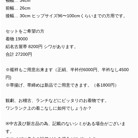
袖幅… 34cm
前幅… 26cm
後幅… 30cm ヒップサイズ96〜100cmくらいまでの方用です。
セットをご希望の方
着物 19000
絽名古屋帯 8200円 シワがあります。
合計 27200円
※襦袢もご用意出来ます（正絹、半衿付6000円、半衿なし4500
円)
※帯揚げ、帯締めは新品でご用意できます。（各1800円）
観劇、お稽古、ランチなどにピッタリのお着物です。
ワンランク上の着こなしに如何でしょうか？
※中古及び新古品の為、記載のないシミがある場合がございま
す。