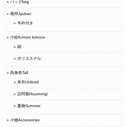
バッグbag
襦袢Jyuban
半衿付き
小紋Komon kimono
絹
ポリエステル
高身長Tall
単衣Unlined
訪問着Houmongi
夏物Summer
小物Accessories