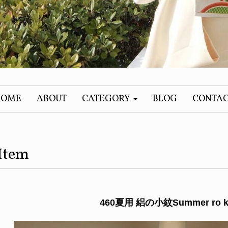
HOME
ABOUT
CATEGORY
BLOG
CONTA
Item
460夏用 絽の小紋Summer ro 