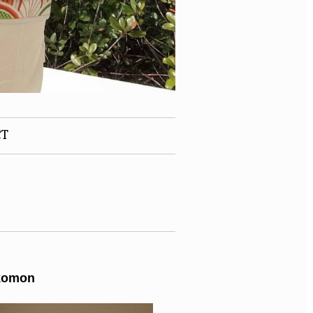
CT
komon