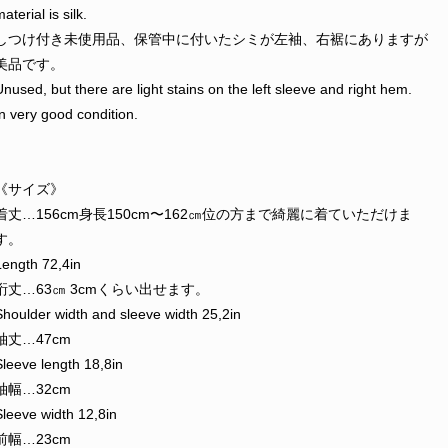
aterial is silk.
しつけ付き未使用品、保管中に付いたシミが左袖、右裾にありますが
美品です。
Unused, but there are light stains on the left sleeve and right hem.
In very good condition.
《サイズ》
着丈…156cm身長150cm〜162㎝位の方まで綺麗に着ていただけま
す。
Length 72,4in
裄丈…63㎝ 3cmくらい出せます。
Shoulder width and sleeve width 25,2in
袖丈…47cm
Sleeve length 18,8in
袖幅…32cm
Sleeve width 12,8in
前幅…23cm