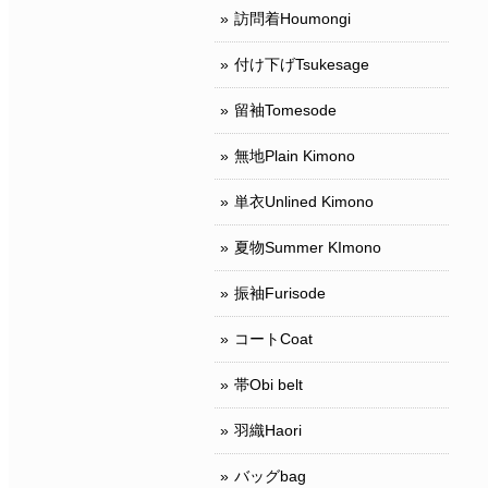
訪問着Houmongi
付け下げTsukesage
留袖Tomesode
無地Plain Kimono
単衣Unlined Kimono
夏物Summer KImono
振袖Furisode
コートCoat
帯Obi belt
羽織Haori
バッグbag