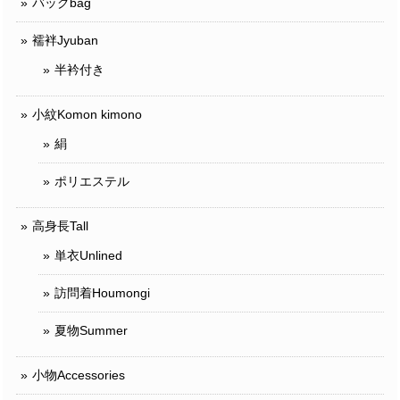
バッグbag
襦袢Jyuban
半衿付き
小紋Komon kimono
絹
ポリエステル
高身長Tall
単衣Unlined
訪問着Houmongi
夏物Summer
小物Accessories