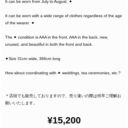
It can be worn from July to August. ⚫︎
It can be worn with a wide range of clothes regardless of the age
of the wearer. ⚫︎
The ⚫︎ condition is AAA in the front, AAA in the back, new,
unused, and beautiful in both the front and back.
⚫︎Size 31cm wide, 366cm long
How about coordinating with ⚫︎ weddings, tea ceremonies, etc.?
＊店頭でも販売しておりますので、売り違いの際は何卒ご理解お
願いいたします。
¥15,200