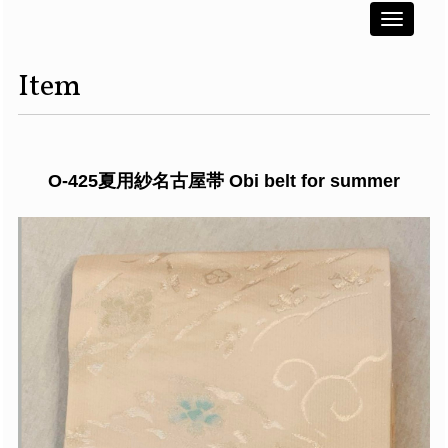
Toggle
navigati
Item
O-425夏用紗名古屋帯 Obi belt for summer