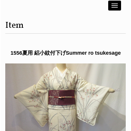
Toggle
navigati
Item
1556夏用 絽小紋付下げSummer ro tsukesage