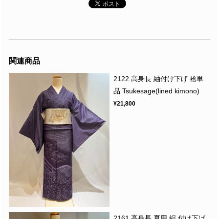
関連商品
2122 高身長 紬付け下げ 袷単
品 Tsukesage(lined kimono)
¥21,800
2161 高身長 夏用 絽 付け下げ