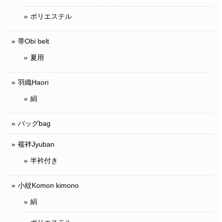
ポリエステル
帯Obi belt
夏用
羽織Haori
絹
バッグbag
襦袢Jyuban
半衿付き
小紋Komon kimono
絹