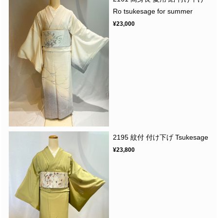
Ro tsukesage for summer
¥23,000
2195 紋付 付け下げ Tsukesage
¥23,800