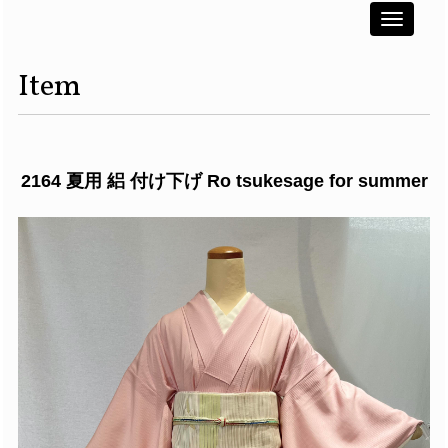
Toggle
navigati
Item
2164 夏用 絽 付け下げ Ro tsukesage for summer