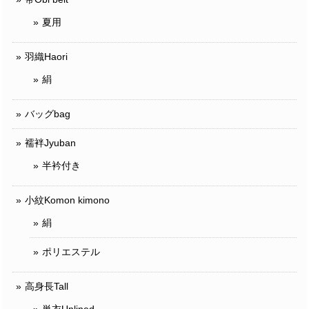
夏用
羽織Haori
絹
バッグbag
襦袢Jyuban
半衿付き
小紋Komon kimono
絹
ポリエステル
高身長Tall