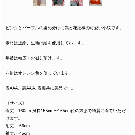
ピンクとパープルの染め分けに鶴と花紋様の可愛い小紋です。
素材は正絹、生地は紬を使用しています。
年齢は幅広くお召し頂けます。
八掛はオレンジ色を使っています。
表AAA、裏AA A. 表裏共に美品です。
《サイズ》
着丈…160cm 身長155cm〜165cm位の方まで綺麗に着ていただ
けます。
裄丈… 66cm
袖丈.‥45cm