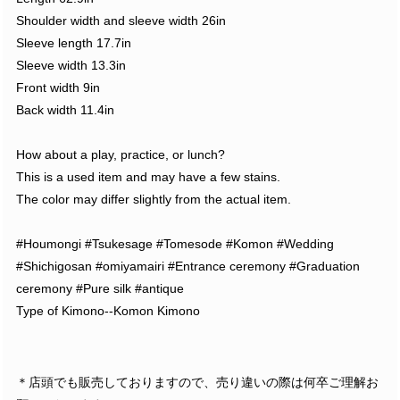
Shoulder width and sleeve width 26in
Sleeve length 17.7in
Sleeve width 13.3in
Front width 9in
Back width 11.4in
How about a play, practice, or lunch?
This is a used item and may have a few stains.
The color may differ slightly from the actual item.
#Houmongi #Tsukesage #Tomesode #Komon #Wedding
#Shichigosan #omiyamairi #Entrance ceremony #Graduation
ceremony #Pure silk #antique
Type of Kimono--Komon Kimono
＊店頭でも販売しておりますので、売り違いの際は何卒ご理解お