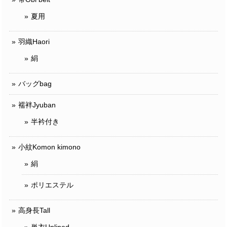
夏用
羽織Haori
絹
バッグbag
襦袢Jyuban
半衿付き
小紋Komon kimono
絹
ポリエステル
高身長Tall