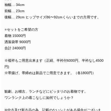
袖幅… 34cm
前幅… 23cm
後幅… 29cm ヒップサイズ86〜92cmくらいまでの方用です。
⭐️セットをご希望の方
着物 15000円
洒落袋帯 9000円
合計 24000円
※襦袢もご用意出来ます（正絹、半衿付6000円、半衿なし4500
円)
※帯揚げ、帯締めは新品でご用意できます。（各1800円）
観劇、お稽古、ランチなどにピッタリのお着物です。
ワンランク上の着こなしに如何でしょうか？
※中古及び新古品の為、記載のないシミがある場合がございま