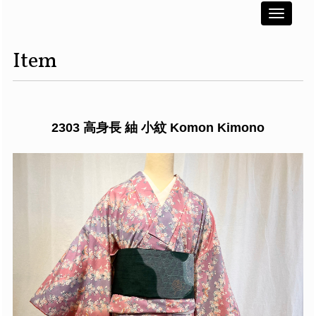
Toggle
navigati
Item
2303 高身長 紬 小紋 Komon Kimono