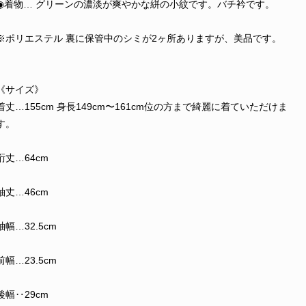
◉着物… グリーンの濃淡が爽やかな絣の小紋です。バチ衿です。
※ポリエステル 裏に保管中のシミが2ヶ所ありますが、美品です。
《サイズ》
着丈…155cm 身長149cm〜161cm位の方まで綺麗に着ていただけま
す。
裄丈…64cm
袖丈…46cm
袖幅…32.5cm
前幅…23.5cm
後幅‥29cm