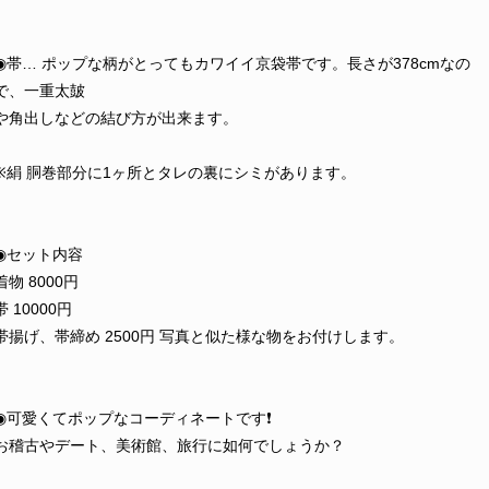
◉帯… ポップな柄がとってもカワイイ京袋帯です。長さが378cmなの
で、一重太皷
や角出しなどの結び方が出来ます。
※絹 胴巻部分に1ヶ所とタレの裏にシミがあります。
◉セット内容
着物 8000円
帯 10000円
帯揚げ、帯締め 2500円 写真と似た様な物をお付けします。
◉可愛くてポップなコーディネートです❗️
お稽古やデート、美術館、旅行に如何でしょうか？