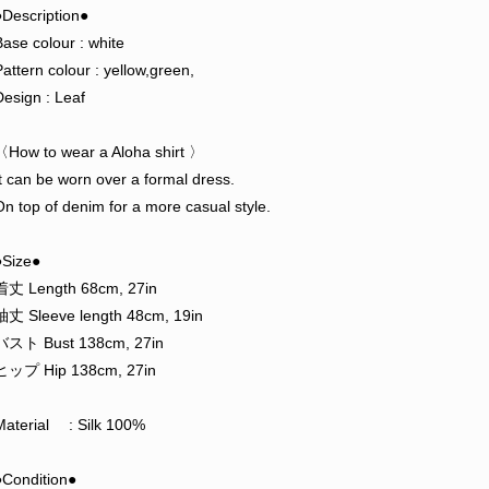
●Description●
Base colour : white
Pattern colour : yellow,green,
Design : Leaf
〈How to wear a Aloha shirt 〉
It can be worn over a formal dress.
On top of denim for a more casual style.
●Size●
着丈 Length 68cm, 27in
袖丈 Sleeve length 48cm, 19in
バスト Bust 138cm, 27in
ヒップ Hip 138cm, 27in
Material : Silk 100%
●Condition●