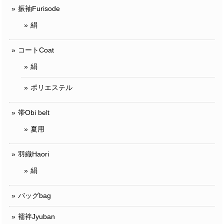
振袖Furisode
絹
コートCoat
絹
ポリエステル
帯Obi belt
夏用
羽織Haori
絹
バッグbag
襦袢Jyuban