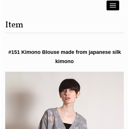
Toggle
navigati
Item
#151 Kimono Blouse made from japanese silk
kimono