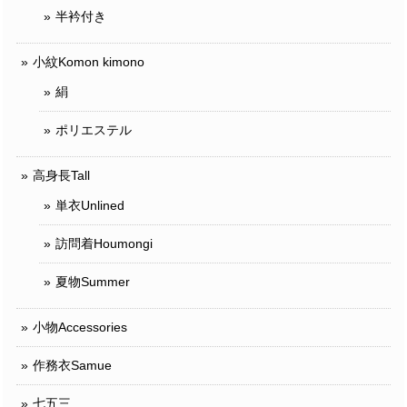
半衿付き
小紋Komon kimono
絹
ポリエステル
高身長Tall
単衣Unlined
訪問着Houmongi
夏物Summer
小物Accessories
作務衣Samue
七五三