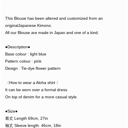
This Blouse has been altered and customized from an
originalJapanese Kimono.
All our Blouse are made in Japan and one of a kind.
●Description●
Base colour : light blue
Pattern colour : pink
Design : Tie-dye flower pattern
〈How to wear a Aloha shirt 〉
It can be worn over a formal dress.
On top of denim for a more casual style.
●Size●
着丈 Length 69cm, 27in
袖丈 Sleeve length. 46cm, 18in